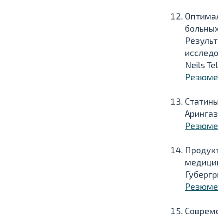
Оптимал
больных
Результ
исследо
Neils Tel
Резюме
Статины
Арингаз
Резюме
Продукт
медици
Губергри
Резюме
Совреме