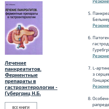
Резюме
Панкреа
Бельмер 
Резюме
Патоген
гастрод
Гуребгрі
Резюме
Лечение
L-артин
панкреатитов.
з серце
Ферментные
Гонцарюк
препараты в
Резюме
гастроэнтерологии -
Губергриц Н.Б.
Особенн
рапреде
ВСЕ КНИГИ