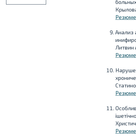
больных
Крылова 
Резюме
Анализ 
инифиро
Литвин А
Резюме
Нарушен
хрониче
Статинов
Резюме
Особлив
ішетічн
Христич
Резюме