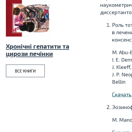
наукометрич
диссертанто
Роль то
в лечен
консенс
Хронiчнi гепатити та
M. Abu-E
цирози печiнки
I. E. Dem
J. Kleeff
ВСЕ КНИГИ
J. P. Ne
Bellin
Скачат
Эозиноф
M. Manoh