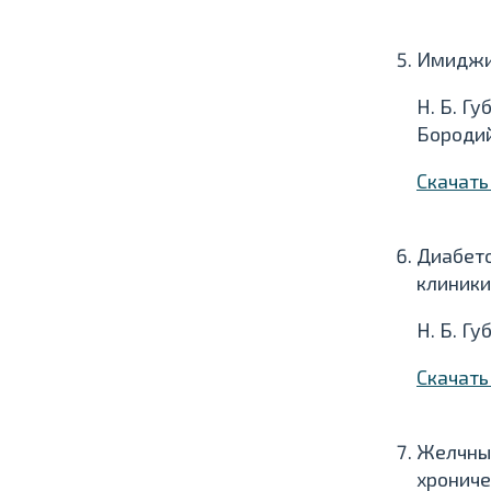
Имиджи 
Н. Б. Гу
Бородии
Скачат
Диабето
клиники
Н. Б. Гу
Скачат
Желчныи
хрониче