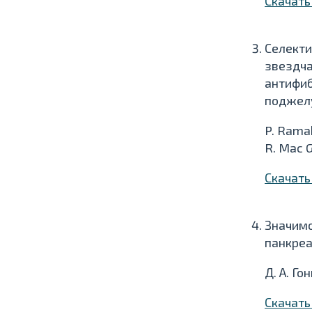
Скачат
Селекти
звездча
антифиб
поджелу
P. Ramak
R. Mac G
Скачат
Значимо
панкреа
Д. А. Го
Скачат