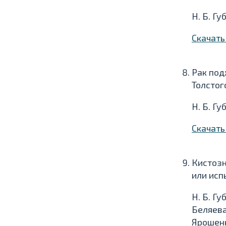
Н. Б. Гу
Скачат
Рак под
Толстог
Н. Б. Гу
Скачат
Кистозн
или ис
Н. Б. Гу
Беляева,
Ярошен