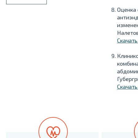
Оценка 
антиэнд
изменен
Налетов
Скачать
Клинико
комбина
абдоми
Губергри
Скачать