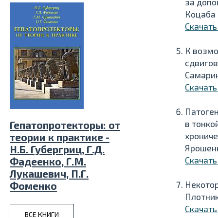
за допо
Коцаба Ю
Скачать
К возмо
сдвигов
Самарин 
Скачать
Патоген
в тонко
Гепатопротекторы: от
хрониче
теории к практике -
Ярошенк
Н.Б. Губергриц, Г.Д.
Скачать
Фадеенко, Г.М.
Лукашевич, П.Г.
Некотор
Фоменко
Плотник
Скачать
ВСЕ КНИГИ