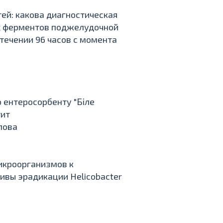
тей: какова диагностическая
х ферментов поджелудочной
течении 96 часов с момента
 ентеросорбенту "Біле
тит
глова
икроорганизмов к
ивы эрадикации Helicobacter