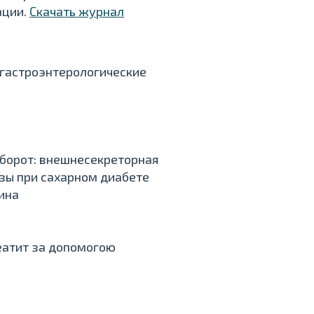
ации.
Скачать журнал
 гастроэнтерологические
борот: внешнесекреторная
зы при сахарном диабете
кина
реатит за допомогою