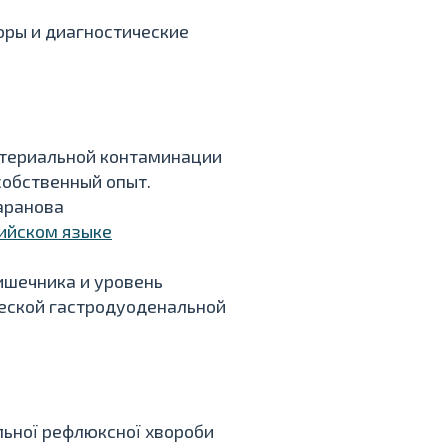
оры и диагностические
ктериальной контаминации
собственный опыт.
Баранова
лийском языке
ишечника и уровень
еской гастродуоденальной
льної рефлюксної хвороби