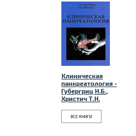
Клиническая
панкреатология -
Губергриц Н.Б.,
Христич Т.Н.
ВСЕ КНИГИ