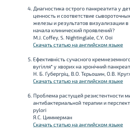
Диагностика острого панкреатита у де
ценность и соответствие сывороточны
железы и результатов визуализации в 
начала клинический проявлений?
M.J. Coffey, S. Nightinglale, C.Y. Ooi
Скачать статью на английском языке
Ефективність сучасного кремнеземного
вугілля" у хворих на хронічний панкреа
Н. Б. Губергріц, В.О. Тєрьошин, О.В. Кру
Скачать статью на английском языке
Проблема растущей резистентности м
антибактериальной терапии и перспект
pylori
Я.С. Циммерман
Скачать статью на английском языке