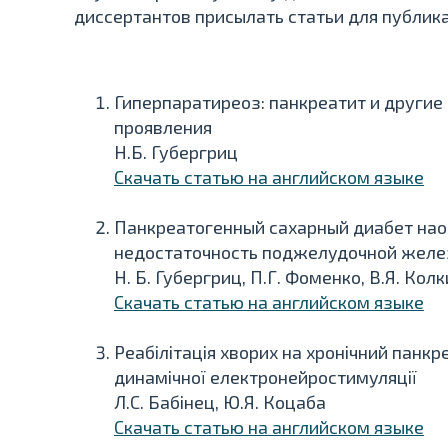
диссертантов присылать статьи для публик
Гиперпаратиреоз: панкреатит и другие
проявления
Н.Б. Губергриц
Скачать статью на английском языке
Панкреатогенный сахарный диабет нао
недостаточность поджелудочной желе
Н. Б. Губергриц, П.Г. Фоменко, В.Я. Кол
Скачать статью на английском языке
Реабілітація хворих на хронічний панк
динамічної електронейростимуляції
Л.С. Бабінец, Ю.Я. Коцаба
Скачать статью на английском языке