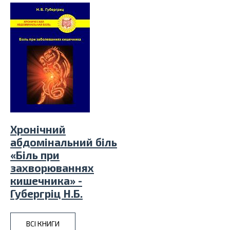
Хронічний
абдомінальний біль
«Біль при
захворюваннях
кишечника» -
Губергріц Н.Б.
ВСІ КНИГИ